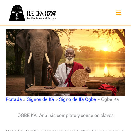
Ir
al
contenido
Portada
»
Signos de Ifá
»
Signo de Ifa Ogbe
»
Ogbe Ka
OGBE KA: Análisis completo y consejos claves