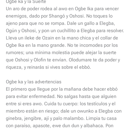
Ogbe ka y la Suerte
Un aro de poder rodea al awo en Ogbe Ika para vencer
enemigos, dado por Shangó y Oshosi. No toques lo
ajeno para que no se rompa. Dale un gallo a Elegba,
Ogún y Oshosi, y pon un cuchillito a Elegba para resolver.
Lleva un ileke de Ozain en la mano chica y el collar de
Ogbe Ika en la mano grande. No te incomodes por los
rumores; una mínima molestia puede alejar la suerte
que Oshosi y Olofin te envían. Olodumare te da poder y
riqueza, y reinarás si vives sobre el ebbó.
Ogbe ka y las advertencias
El primero que llegue por la mañana debe hacer ebbó
para evitar enfermedad. No salgas hasta que alguien
entre si eres awo. Cuida tu cuerpo: los testículos y el
miembro están en riesgo; dale un owunko a Elegba con
ginebra, jengibre, ají y palo malambo. Limpia tu casa
con paraíso, apasote, ewe dun dun y albahaca. Pon