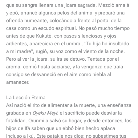
que su sangre llenara una jícara sagrada. Mezcló amalá
y epó, arrancó algunos pelos del animal y preparó una
ofrenda humeante, colocándola frente al portal de la
casa como un escudo espiritual. No pasó mucho tiempo
antes de que Kukuté, con pasos silenciosos y ojos
ardientes, apareciera en el umbral. “Tu hija ha insultado
a mi madre”, rugió, su voz como el viento de la noche.
Pero al ver la jícara, su ira se detuvo. Tentada por el
aroma, comió hasta saciarse, y la venganza que traía
consigo se desvaneció en el aire como niebla al
amanecer.
La Lección Eterna
Así nació el rito de alimentar a la muerte, una enseñanza
grabada en
Oyeku Meyi
: el sacrificio puede desviar la
fatalidad. Orunmila salvó su hogar, y desde entonces, los
hijos de Ifá saben que un ebbó bien hecho aplaca
incluso a Ikú. Este patakie nos dice: no subestimes tus