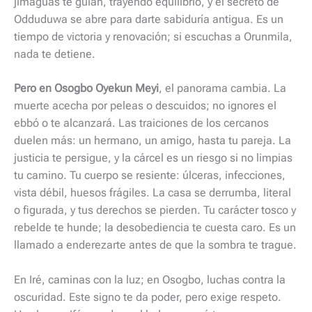
jimaguas te guían, trayendo equilibrio, y el secreto de
Odduduwa se abre para darte sabiduría antigua. Es un
tiempo de victoria y renovación; si escuchas a Orunmila,
nada te detiene.
Pero en Osogbo Oyekun Meyi
, el panorama cambia. La
muerte acecha por peleas o descuidos; no ignores el
ebbó o te alcanzará. Las traiciones de los cercanos
duelen más: un hermano, un amigo, hasta tu pareja. La
justicia te persigue, y la cárcel es un riesgo si no limpias
tu camino. Tu cuerpo se resiente: úlceras, infecciones,
vista débil, huesos frágiles. La casa se derrumba, literal
o figurada, y tus derechos se pierden. Tu carácter tosco y
rebelde te hunde; la desobediencia te cuesta caro. Es un
llamado a enderezarte antes de que la sombra te trague.
En Iré, caminas con la luz; en Osogbo, luchas contra la
oscuridad. Este signo te da poder, pero exige respeto.