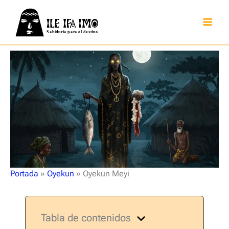
Ir
al
contenido
Portada
»
Oyekun
»
Oyekun Meyi
Tabla de contenidos